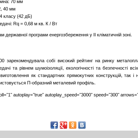
ина: 70 мм
2, 40 мм
4 класу (42 дБ)
дачі: Rq = 0,68 м кв. К / Вт
ам державної програми енергозбереження у ІІ кліматичній зоні.
000 зарекомендувала собі високий рейтинг на ринку металопла
едачі та рівнем шумоізоляції, екологічності та безпечності вс
иготовлення як стандартних прямокутних конструкцій, так і н
ристовується П-образний металевий профіль.
ll="1" autoplay="true" autoplay_speed="3000" speed="300" arrows="tr