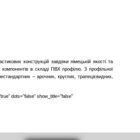
стикових конструкцій завдяки німецькій якості та
іх компонентів в складі ПВХ профілю. З профільної
естандартних – арочних, круглих, трапецієвидних,
ue" dots="false" show_title="false"