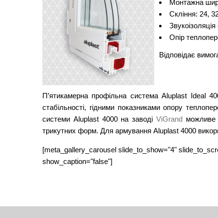
Монтажна шир
Скління: 24, 3
Звукоізоляція 
Опір теплопере
Відповідає вимог
П’ятикамерна профільна система Aluplast Ideal 4
стабільності, гідними показниками опору теплопер
системи Aluplast 4000 на заводі
ViGrand
можливе в
трикутних форм. Для армування Aluplast 4000 вико
[meta_gallery_carousel slide_to_show="4" slide_to_scro
show_caption="false"]