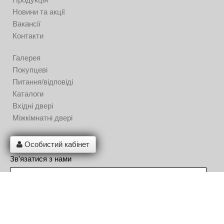
Новини та акції
Вакансії
Контакти
Галерея
Покупцеві
Питання/відповіді
Каталоги
Вхідні двері
Міжкімнатні двері
Особистий кабінет
Зв'язатися з нами