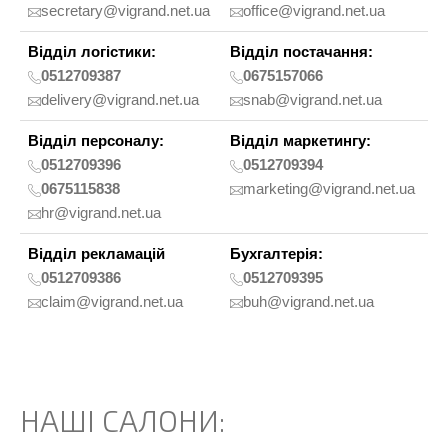
secretary@vigrand.net.ua
office@vigrand.net.ua
Відділ логістики:
Відділ постачання:
0512709387
0675157066
delivery@vigrand.net.ua
snab@vigrand.net.ua
Відділ персоналу:
Відділ маркетингу:
0512709396
0512709394
0675115838
marketing@vigrand.net.ua
hr@vigrand.net.ua
Відділ рекламацій
Бухгалтерія:
0512709386
0512709395
claim@vigrand.net.ua
buh@vigrand.net.ua
НАШІ САЛОНИ: