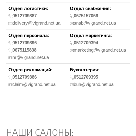
Отдел логистики:
Отдел снабжения:
0512709387
0675157066
delivery@vigrand.net.ua
snab@vigrand.net.ua
Отдел персонала:
Отдел маркетинга:
0512709396
0512709394
0675115838
marketing@vigrand.net.ua
hr@vigrand.net.ua
Отдел рекламаций:
Бухгалтерия:
0512709386
0512709395
claim@vigrand.net.ua
buh@vigrand.net.ua
НАШИ САЛОНЫ: