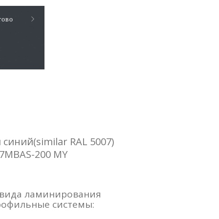
тово
синий(similar RAL 5007)
67MBAS-200 MY
 вида ламинирования
рофильные системы: