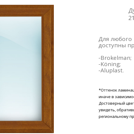
Д
2
Для любого
доступны п
-Brokelman;
-Köning;
-Aluplast.
*Оттенок ламина
иначе в зависимо
Достоверный цве
увидеть, обратив
региональному п