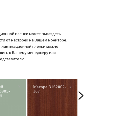
ионной пленки может выглядеть
сти от настроек на Вашем мониторе.
т ламинационной пленки можно
шись к Вашему менеджеру или
едставителю.
ый
Макоре 3162002-
Махагон
3905-
167
(сапели)
S –
2065021-167
MBAS-200 MY