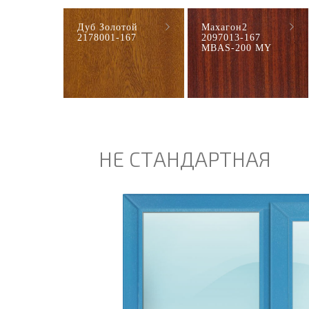
Дуб Золотой
Махагон2
2178001-167
2097013-167
MBAS-200 MY
НЕ СТАНДАРТНАЯ