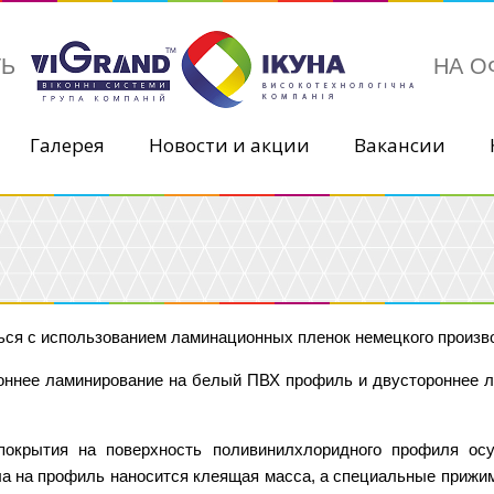
ТЬ
НА О
Галерея
Новости и акции
Вакансии
ься с использованием ламинационных пленок немецкого произво
оннее ламинирование на белый ПВХ профиль и двустороннее ла
покрытия на поверхность поливинилхлоридного профиля ос
ла на профиль наносится клеящая масса, а специальные прижи