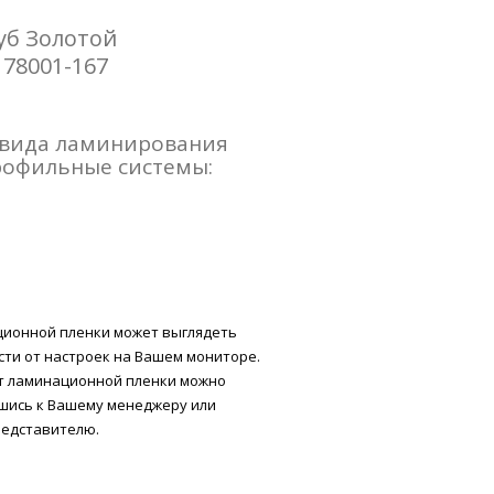
уб Золотой
178001-167
 вида ламинирования
рофильные системы:
ционной пленки может выглядеть
сти от настроек на Вашем мониторе.
т ламинационной пленки можно
шись к Вашему менеджеру или
редставителю.