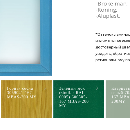
-Brokelman;
-Köning;
-Aluplast.
*Оттенок ламинац
иначе в зависимо
Достоверный цве
увидеть, обратив
региональному пр
Горная сосна
Зеленый мох
Кварцев
3069041-167
(similar RAL
серый 70
MBAS-200 MY
6005) 600505-
167 MBA
167 MBAS-200
200MY
MY