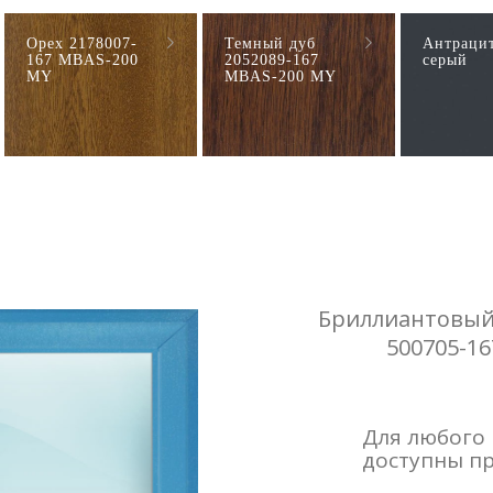
Орех 2178007-
Темный дуб
Антраци
167 MBAS-200
2052089-167
серый
MY
MBAS-200 MY
Бриллиантовый 
500705-1
Для любого
доступны п