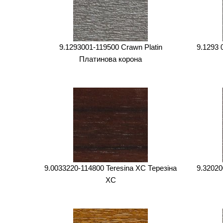
9.1293001-119500 Crawn Platin
9.1293 
Платинова корона
9.0033220-114800 Teresina XC Терезіна
9.32020
XC