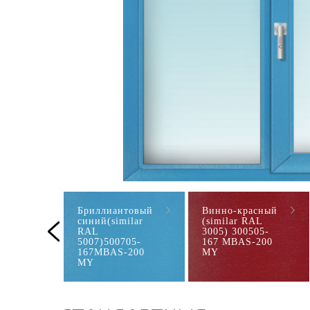
Бриллиантовый
Винно-красный
синий(similar
(similar RAL
RAL
3005) 300505-
5007)500705-
167 MBAS-200
167MBAS-200
MY
MY