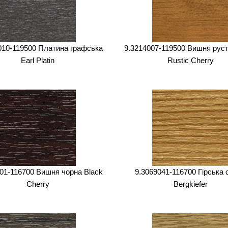
010-119500 Платина графська
9.3214007-119500 Вишня рус
Earl Platin
Rustic Cherry
01-116700 Вишня чорна Black
9.3069041-116700 Гірська 
Cherry
Bergkiefer