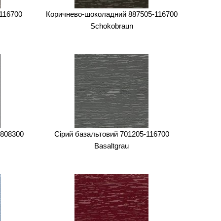
116700
Коричнево-шоколадний 887505-116700
Schokobraun
-808300
Сірий базальтовий 701205-116700
Basaltgrau