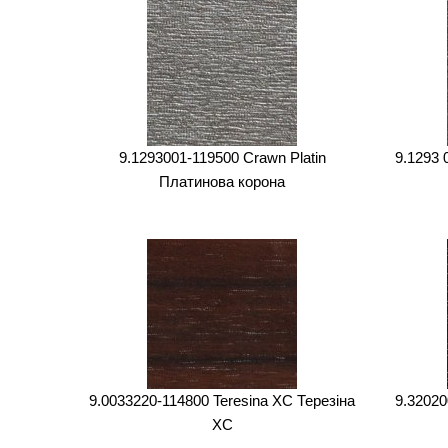
9.1293001-119500 Crawn Platin
9.1293 
Платинова корона
9.0033220-114800 Teresina XC Терезіна
9.32020
XC