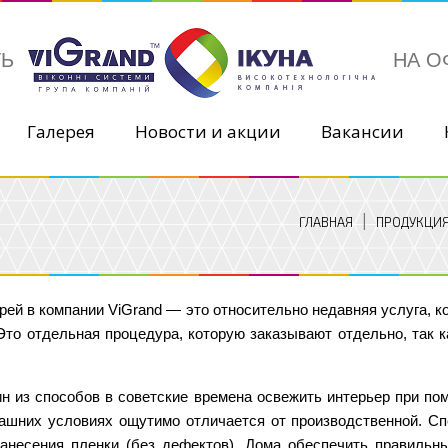
ТЬ
НА О
Галерея
Новости и акции
Вакансии
ГЛАВНАЯ
ПРОДУКЦИ
ей в компании ViGrand — это относительно недавняя услуга, к
Это отдельная процедура, которую заказывают отдельно, так 
н из способов в советские времена освежить интерьер при по
ашних условиях ощутимо отличается от производственной. Сп
анесения пленки (без дефектов). Дома обеспечить правильн