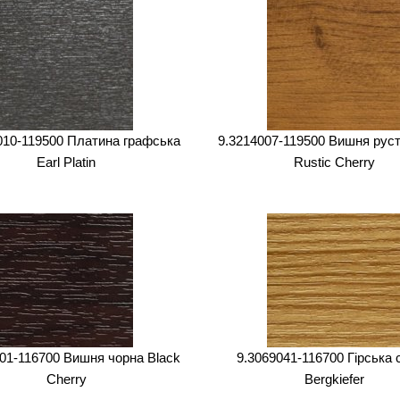
010-119500 Платина графська
9.3214007-119500 Вишня рус
Earl Platin
Rustic Cherry
01-116700 Вишня чорна Black
9.3069041-116700 Гірська 
Cherry
Bergkiefer