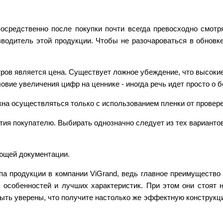
средственно после покупки почти всегда превосходно смотря
зводитель этой продукции. Чтобы не разочароваться в обновк
ров является цена. Существует ложное убеждение, что высоки
овие увеличения цифр на ценнике - иногда речь идет просто о 
а осуществляться только с использованием пленки от провер
ия покупателю. Выбирать однозначно следует из тех вариантов
ующей документации.
а продукции в компании ViGrand, ведь главное преимущество
особенностей и лучших характеристик. При этом они стоят не
быть уверены, что получите настолько же эффектную конструк